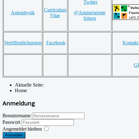
Twitter
Curriculum
Astrophysik
@Ammerseente
Vitae
folgen
Veröffentlichungen
Facebook
Kontakt
G
Aktuelle Seite:
Home
Anmeldung
Benutzername
Passwort
Angemeldet bleiben
Anmelden